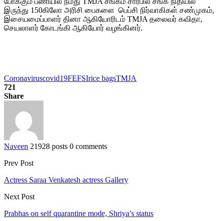
போக்கும் பணியில் நமது TMJA சங்கம் சார்பில் சங்க நிதியில்
இருந்து 150கிலோ அரிசி பைகளை பெப்சி நிர்வாகிகள் சண்முகம்,
இசையமைப்பாளர் தினா ஆகியோரிடம் TMJA தலைவர் கவிதா,
செயலாளர் கோடங்கி ஆகியோர் வழங்கினர்.
Coronavirus
covid19
FEFSI
rice bags
TMJA
721
Share
Naveen
21928 posts
0 comments
Prev Post
Actress Saraa Venkatesh actress Gallery
Next Post
Prabhas on self quarantine mode, Shriya’s status