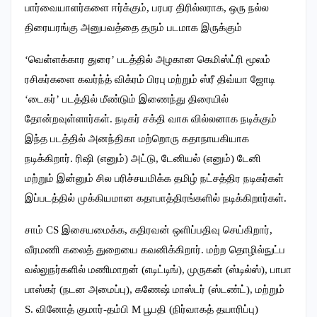
பார்வையாளர்களை ஈர்க்கும், பரபர திரில்லராக, ஒரு நல்ல
திரையரங்கு அனுபவத்தை தரும் படமாக இருக்கும்
‘வெள்ளக்கார துரை’ படத்தில் அழகான கெமிஸ்ட்ரி மூலம்
ரசிகர்களை கவர்ந்த் விக்ரம் பிரபு மற்றும் ஸ்ரீ திவ்யா ஜோடி
‘டைகர்’ படத்தில் மீண்டும் இணைந்து திரையில்
தோன்றவுள்ளார்கள். நடிகர் சக்தி வாசு வில்லனாக நடிக்கும்
இந்த படத்தில் அனந்திகா மற்றொரு கதாநாயகியாக
நடிக்கிறார். ரிஷி (எனும்) அட்டு, டேனியல் (எனும்) டேனி
மற்றும் இன்னும் சில பரிச்சயமிக்க தமிழ் நட்சத்திர நடிகர்கள்
இப்படத்தில் முக்கியமான கதாபாத்திரங்களில் நடிக்கிறார்கள்.
சாம் CS இசையமைக்க, கதிரவன் ஒளிப்பதிவு செய்கிறார்,
வீரமணி கலைத் துறையை கவனிக்கிறார். மற்ற தொழில்நுட்ப
வல்லுநர்களில் மணிமாறன் (எடிட்டிங்), முருகன் (ஸ்டில்ஸ்), பாபா
பாஸ்கர் (நடன அமைப்பு), கணேஷ் மாஸ்டர் (ஸ்டண்ட்), மற்றும்
S. வினோத் குமார்-தம்பி M பூபதி (நிர்வாகத் தயாரிப்பு)