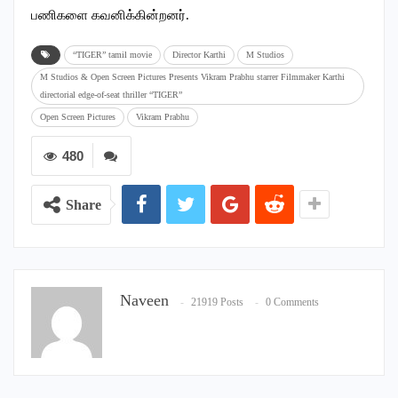
பணிகளை கவனிக்கின்றனர்.
“TIGER” tamil movie
Director Karthi
M Studios
M Studios & Open Screen Pictures Presents Vikram Prabhu starrer Filmmaker Karthi
directorial edge-of-seat thriller “TIGER”
Open Screen Pictures
Vikram Prabhu
480
Share
Naveen
21919 Posts
0 Comments