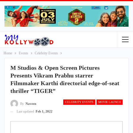
Home
Events
Celebrity Events
M Studios & Open Screen Pictures
Presents Vikram Prabhu starrer
Filmmaker Karthi directorial edge-of-seat
thriller “TIGER”
CELEBRITY EVENTS
MOVIE LAUNCH
By
Naveen
Last updated
Feb 1, 2022