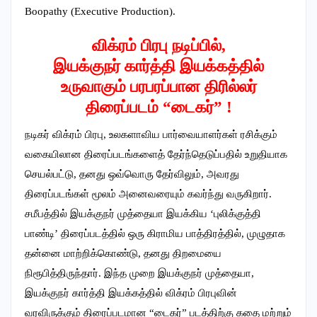
Boopathy (Executive Production).
விக்ரம் பிரபு நடிப்பில்,
இயக்குநர் கார்த்தி இயக்கத்தில்
உருவாகும் பரபரப்பான திரில்லர்
திரைப்படம் “டைகர்” !
நடிகர் விக்ரம் பிரபு, உலகளாவிய பார்வையாளர்கள் ரசிக்கும்
வகையிலான திரைப்படங்களைத் தேர்ந்தெடுப்பதில் உறுதியாக
செயல்பட்டு, தனது ஒவ்வொரு தேர்விலும், அவரது
திரைப்படங்கள் மூலம் அனைவரையும் கவர்ந்து வருகிறார்.
சமீபத்தில் இயக்குநர் முத்தையா இயக்கிய ‘புலிக்குத்தி
பாண்டி’ திரைப்படத்தில் ஒரு கிராமிய பாத்திரத்தில், முழுதாக
தன்னை மாற்றிக்கொண்டு, தனது திறமையை
நிரூபித்திருந்தார். இந்த முறை இயக்குநர் முத்தையா,
இயக்குநர் கார்த்தி இயக்கத்தில் விக்ரம் பிரபுவின்
வரவிருக்கும் திரைப்படமான “டைகர்” படத்திற்கு கதை மற்றும்