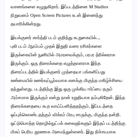
வசனங்களை எழுதுகிறார். இப்படத்தினை M Studios
நிறுவனம் Open Screen Pictures உடன் இணைந்து
தயாரிக்கின்றது.
இயக்குனர் கார்த்தி படம் குறித்து கூறுகையில்..,
புலி படம் ஆரம்பம் முதல் இறுதி வரை ரசிகர்களை
இருக்கையின் நுனியில் அமரவைக்கும், பரபர த்ரில்லராக
இருக்கும். ஒரு திரைக்கதை எழுத்தாளராக இந்த
திரைப்படத்தில் இயக்குனர் முத்தையா பங்களிப்பது
உண்மையில் உணர்வுப்பூர்வமாக எனக்கு மிகுந்த மகிழ்ச்சியை
தந்துள்ளது. படத்திற்கு இது ஒரு முக்கிய ஈர்ப்பை தரும்
அம்சமாக இருக்கும் என்று நான் உறுதியாக நம்புகிறேன். இந்த
திரைக்கதையை கூற வாய்ப்பளித்ததற்கும், இப்படத்தை
ஒப்புக்கொண்டதற்கும் விக்ரம் பிரபு சாருக்கு, மிகுந்த நன்றி.
ஒட்டுமொத்த தொழில்நுட்பக் கலைஞர்களும் இந்தப் படத்திற்கு
மிகப் பெரிய தூணாக அமைந்துள்ளனர். இது நிச்சயமாக