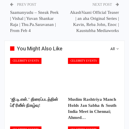
PREV POST
NEXT POST
Saamanyudu – Sneak Peek
AkashVaani Official Teaser
| Vishal | Yuvan Shankar
| an aha Original Series |
Raja | Thu.Pa.Saravanan |
Kavin, Reba John, Enoc |
From Feb 4
Kaustubha Mediaworks
You Might Also Like
All
CELEBRITY EVENTS
CELEBRITY EVENTS
‘ஜி.டி.என்.’ திரைப்படத்தின்
Muslim Rashtriya Manch
ப்ரீ ரிலீஸ் நிகழ்வு!
Holds Jan Sabha & South
India Meet in Chennai;
Ahmed…