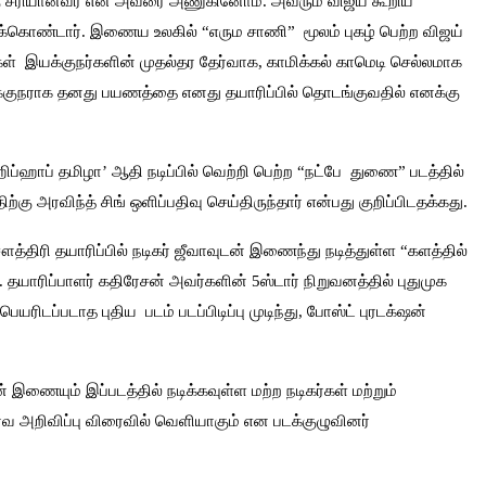
கு சரியானவர் என அவரை அணுகினோம். அவரும் விஜய் கூறிய
ுக்கொண்டார். இணைய உலகில் “எரும சாணி” மூலம் புகழ் பெற்ற விஜய்
கள் இயக்குநர்களின் முதல்தர தேர்வாக, காமிக்கல் காமெடி செல்லமாக
யக்குநராக தனது பயணத்தை எனது தயாரிப்பில் தொடங்குவதில் எனக்கு
ஹிப்ஹாப் தமிழா’ ஆதி நடிப்பில் வெற்றி பெற்ற “நட்பே துணை” படத்தில்
்திற்கு அரவிந்த் சிங் ஒளிப்பதிவு செய்திருந்தார் என்பது குறிப்பிடதக்கது.
 சௌத்திரி தயாரிப்பில் நடிகர் ஜீவாவுடன் இணைந்து நடித்துள்ள “களத்தில்
. தயாரிப்பாளர் கதிரேசன் அவர்களின் 5ஸ்டார் நிறுவனத்தில் புதுமுக
யரிடப்படாத புதிய படம் படப்பிடிப்பு முடிந்து, போஸ்ட் புரடக்‌ஷன்
் இணையும் இப்படத்தில் நடிக்கவுள்ள மற்ற நடிகர்கள் மற்றும்
்வ அறிவிப்பு விரைவில் வெளியாகும் என படக்குழுவினர்