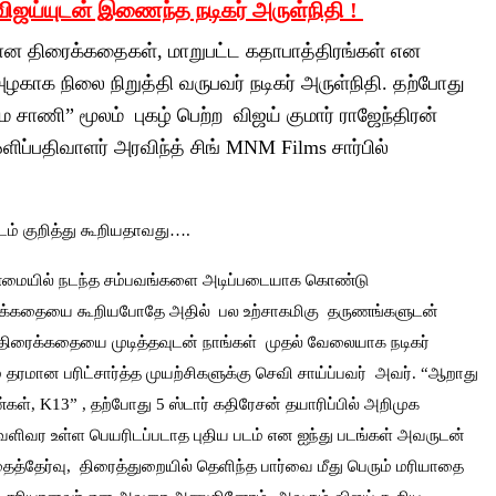
விஜய்யுடன் இணைந்த நடிகர் அருள்நிதி !
ன திரைக்கதைகள், மாறுபட்ட கதாபாத்திரங்கள் என
காக நிலை நிறுத்தி வருபவர் நடிகர் அருள்நிதி. தற்போது
சாணி” மூலம் புகழ் பெற்ற விஜய் குமார் ராஜேந்திரன்
ிப்பதிவாளர் அரவிந்த் சிங் MNM Films சார்பில்
படம் குறித்து கூறியதாவது….
உண்மையில் நடந்த சம்பவங்களை அடிப்படையாக கொண்டு
இந்தக்கதையை கூறியபோதே அதில் பல உற்சாகமிகு தருணங்களுடன்
ன் திரைக்கதையை முடித்தவுடன் நாங்கள் முதல் வேலையாக நடிகர்
ரமான பரிட்சார்த்த முயற்சிகளுக்கு செவி சாய்ப்பவர் அவர். “ஆறாது
கள், K13” , தற்போது 5 ஸ்டார் கதிரேசன் தயாரிப்பில் அறிமுக
ெளிவர உள்ள பெயரிடப்படாத புதிய படம் என ஐந்து படங்கள் அவருடன்
த்தேர்வு, திரைத்துறையில் தெளிந்த பார்வை மீது பெரும் மரியாதை