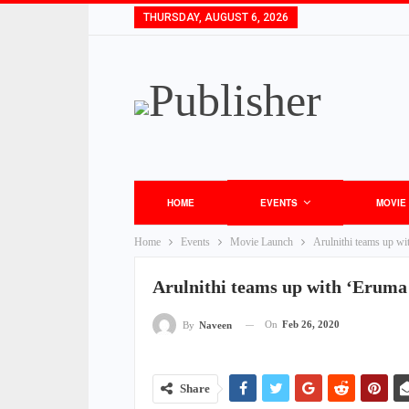
THURSDAY, AUGUST 6, 2026
HOME
EVENTS
MOVIE
Home
Events
Movie Launch
Arulnithi teams up wi
Arulnithi teams up with ‘Eruma
On
Feb 26, 2020
By
Naveen
Share