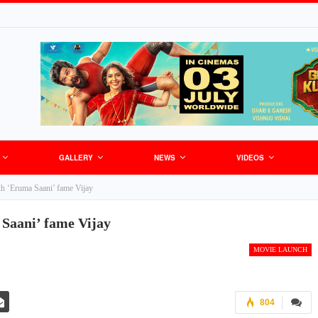
GALLERY
NEWS
VIDEOS
th ‘Eruma Saani’ fame Vijay
 Saani’ fame Vijay
MOVIE LAUNCH
804