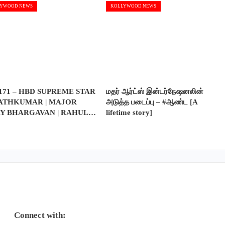
YWOOD NEWS
KOLLYWOOD NEWS
171 – HBD SUPREME STAR
மதர் ஆர்ட்ஸ் இன்டர்நேஷனலின்
ATHKUMAR | MAJOR
அடுத்த படைப்பு – #ஆண்ட [A
AY BHARGAVAN | RAHUL…
lifetime story]
Connect with: