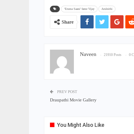
‘Eruma Saani’ fame Vijay
Arulnithi
Share
Naveen
21910 Posts
0 
PREV POST
Draupathi Movie Gallery
You Might Also Like