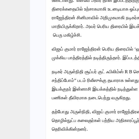
உண்டானது. எனவே அவர் தான் இப்படத்திற்
திரைக்கதையில் உற்சாகமாகி உடனடியாக ஒப்ப
ராஜேந்திரன் சினிமாவில் அறிமுகமாகி நடிகர்
மாறியிருக்கிறார். அவர் பெரிய திரையில் இ
பெரு மகிழ்ச்சி.
விஜய் குமார் ராஜேந்திரன் பெரிய திரையில் ‘
முக்கிய பாத்திரத்தில் நடித்திருந்தார். இப்படத
நடிகர் அருள்நிதி சூப்பர் குட் ஃபிலிம்ஸ் R B
சந்திப்போம்” படம் ரிலீஸுக்கு தயாராக உள்ளது
இயக்குநர் இன்னாசி இயக்கத்தில் நடித்துள்ள பெ
பணிகள் தீவிரமாக நடைபெற்று வருகிறது.
தற்போது அருள்நிதி, விஜய் குமார் ராஜேந்திரன
தொழில்நுட்ப கலைஞர்கள் பற்றிய அதிகாரப்பூர
தெரிவிக்கின்றனர்.