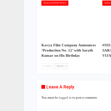
KOLLYWOOD NEWS
KOLL
Kavya Film Company Announces
#SSS
‘Production No. 12’ with Sarath
SAR
Kumar on His Birthday
VIJ
PREV
NEXT
Leave A Reply
You must be
logged in
to post a comment.