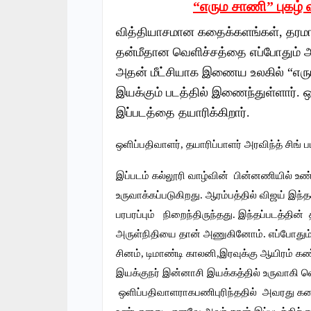
“எரும சாணி” புகழ் 
வித்தியாசமான கதைக்களங்கள், தரமா
தன்மீதான வெளிச்சத்தை எப்போதும் அழ
அதன் மீட்சியாக இணைய உலகில் “எரும 
இயக்கும் படத்தில் இணைந்துள்ளார். ஒள
இப்படத்தை தயாரிக்கிறார்.
ஒளிப்பதிவாளர், தயாரிப்பாளர் அரவிந்த் சிங் 
இப்படம் கல்லூரி வாழ்வின் பின்னணியில் 
உருவாக்கப்படுகிறது. ஆரம்பத்தில் விஜய் 
பரபரப்பும் நிறைந்திருந்தது. இந்தப்படத்தி
அருள்நிதியை தான் அணுகினோம். எப்போதும் த
சினம், டிமாண்டி காலனி,இரவுக்கு ஆயிரம் கண்
இயக்குநர் இன்னாசி இயக்கத்தில் உருவாகி வ
ஒளிப்பதிவாளராகபணிபுரிந்ததில் அவரது கதை