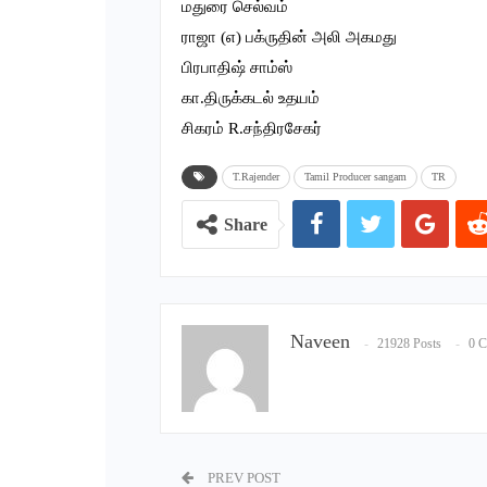
மதுரை செல்வம்
ராஜா (எ) பக்ருதின் அலி அகமது
பிரபாதிஷ் சாம்ஸ்
கா.திருக்கடல் உதயம்
சிகரம் R.சந்திரசேகர்
T.Rajender
Tamil Producer sangam
TR
Share
Naveen
21928 Posts
0 
PREV POST