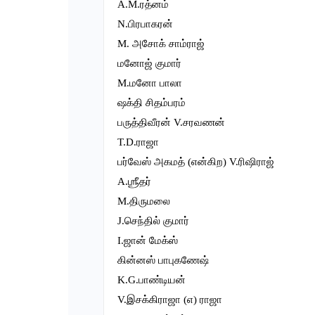
A.M.ரத்னம்
N.பிரபாகரன்
M. அசோக் சாம்ராஜ்
மனோஜ் குமார்
M.மனோ பாலா
ஷக்தி சிதம்பரம்
பருத்திவீரன் V.சரவணன்
T.D.ராஜா
பர்வேஸ் அகமத் (என்கிற) V.ரிஷிராஜ்
A.ஶ்ரீதர்
M.திருமலை
J.செந்தில் குமார்
I.ஜான் மேக்ஸ்
கின்னஸ் பாபுகணேஷ்
K.G.பாண்டியன்
V.இசக்கிராஜா (எ) ராஜா