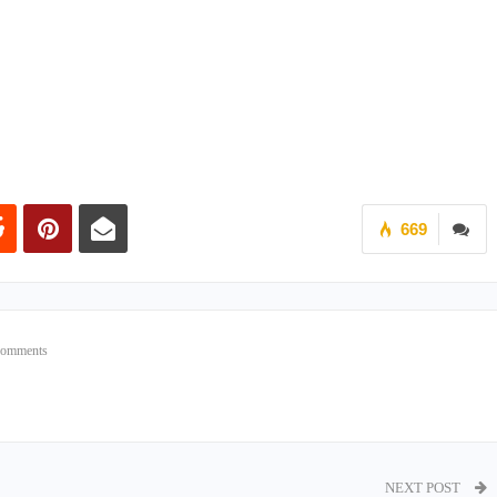
669
Comments
NEXT POST