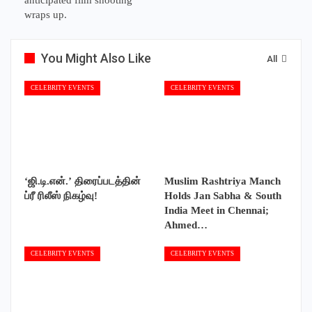
anticipated film shooting
wraps up.
You Might Also Like
All
CELEBRITY EVENTS
CELEBRITY EVENTS
‘ஜி.டி.என்.’ திரைப்படத்தின்
Muslim Rashtriya Manch
ப்ரீ ரிலீஸ் நிகழ்வு!
Holds Jan Sabha & South
India Meet in Chennai;
Ahmed…
CELEBRITY EVENTS
CELEBRITY EVENTS