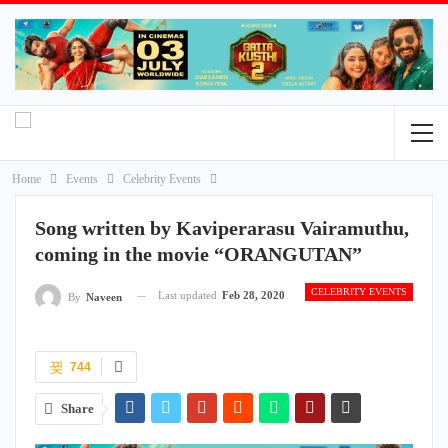
Home
Events
Celebrity Events
Song written by Kaviperarasu Vairamuthu,
coming in the movie “ORANGUTAN”
CELEBRITY EVENTS
Last updated
Feb 28, 2020
By
Naveen
744
Share