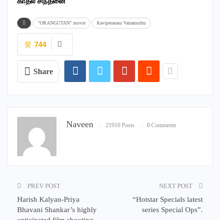
காதல் சிந்தனை
"ORANGUTAN" movie
Kaviperarasu Vairamuthu
744
Share
Naveen
21910 Posts
0 Comments
PREV POST
NEXT POST
Harish Kalyan-Priya
“Hotstar Specials latest
Bhavani Shankar’s highly
series Special Ops”.