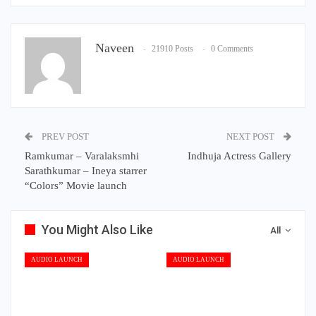
Naveen
21910 Posts
0 Comments
PREV POST
NEXT POST
Ramkumar – Varalaksmhi
Indhuja Actress Gallery
Sarathkumar – Ineya starrer
“Colors” Movie launch
You Might Also Like
All
AUDIO LAUNCH
AUDIO LAUNCH