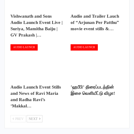
Vishwanath and Sons
Audio and Trailer Lauch
Audio Launch Event Live |
of “Arjunan Per Patthu”
Suriya, Mamitha Baiju |
movie event stills &…
GV Prakash |…
AUDIO LAUNCH
AUDIO LAUNCH
Audio Launch Event Stills
’ஹபீபி’ திரைப்படத்தின்
and News of Ravi Maria
இசை வெளியீட்டு விழா!
and Radha Ravi’s
‘Makkal…
PREV
NEXT