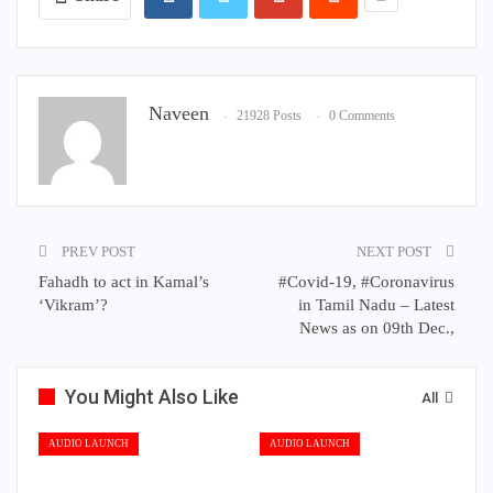
Naveen
21928 Posts
0 Comments
PREV POST
NEXT POST
Fahadh to act in Kamal’s
#Covid-19, #Coronavirus
‘Vikram’?
in Tamil Nadu – Latest
News as on 09th Dec.,
You Might Also Like
All
AUDIO LAUNCH
AUDIO LAUNCH