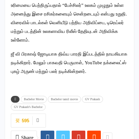
உரிமையை பெற்றிருப்பதால் “பேச்சிலர்” உலகம் முழுதும் உள்ள
அனைத்து இசை ரசிகர்களையும் சென்றடையும் என்பது உறுதி.
விரைவில் பாடல்கள் வெளியீடு பற்றிய அறிவிப்பை, டிரெய்லர்
மற்றும் படத்தின் உலகளாவிய ரிலீஸ் தேதியுடன் அறிவிக்க
உள்ளோம்.
ஜீ வி பிரகாஷ் ஜோடியாக திவ்ய பாரதி இப்படத்தில் நாயகியாக
நடிக்கிறார். மேலும் பாகவதி பெருமாள், YouTube நக்கலைட்ஸ்
புகழ் அருண் மற்றும் பலர் நடிக்கின்றனர்.
Bachelor Movie
Bachelor tamil movie
GV Prakash
GV Prakash’s Bachelor
595
Share