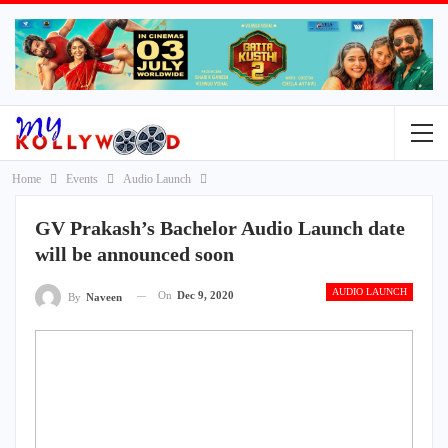
Home
Events
Audio Launch
GV Prakash’s Bachelor Audio Launch date
will be announced soon
AUDIO LAUNCH
On
Dec 9, 2020
By
Naveen