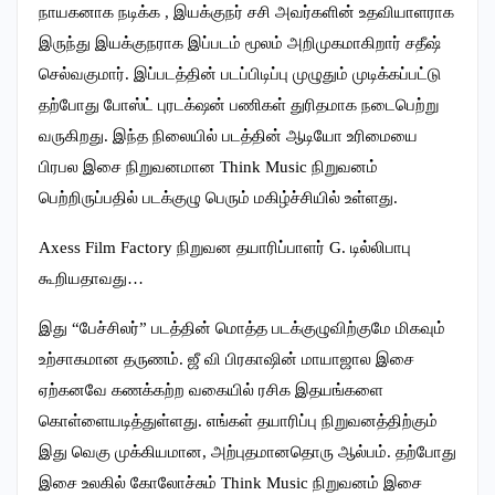
நாயகனாக நடிக்க , இயக்குநர் சசி அவர்களின் உதவியாளராக
இருந்து இயக்குநராக இப்படம் மூலம் அறிமுகமாகிறார் சதீஷ்
செல்வகுமார். இப்படத்தின் படப்பிடிப்பு முழுதும் முடிக்கப்பட்டு
தற்போது போஸ்ட் புரடக்‌ஷன் பணிகள் துரிதமாக நடைபெற்று
வருகிறது. இந்த நிலையில் படத்தின் ஆடியோ உரிமையை
பிரபல இசை நிறுவனமான Think Music நிறுவனம்
பெற்றிருப்பதில் படக்குழு பெரும் மகிழ்ச்சியில் உள்ளது.
Axess Film Factory நிறுவன தயாரிப்பாளர் G. டில்லிபாபு
கூறியதாவது…
இது “பேச்சிலர்” படத்தின் மொத்த படக்குழுவிற்குமே மிகவும்
உற்சாகமான தருணம். ஜீ வி பிரகாஷின் மாயாஜால இசை
ஏற்கனவே கணக்கற்ற வகையில் ரசிக இதயங்களை
கொள்ளையடித்துள்ளது. எங்கள் தயாரிப்பு நிறுவனத்திற்கும்
இது வெகு முக்கியமான, அற்புதமானதொரு ஆல்பம். தற்போது
இசை உலகில் கோலோச்சும் Think Music நிறுவனம் இசை