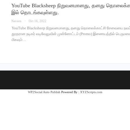
YouTube Blacksheep நிறுவனமானது, தனது தொலைக்கா
இல் தொடங்கவுள்ளது.
Naveen
Oct 16, 2022
YouTube Blacksheep நிறுவனமானது, தனது தொலைக்காட்சி சேவையை நவம்பர
தூதரான நடிகர் வடிவேலுவின் முன்னோட்டம் (Promo) இணையத்தில் பெருமளவு ப
மிகவும்…
WP2Social Auto Publish
Powered By :
XYZScripts.com