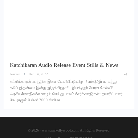
Katchikaran Audio Release Event Stills & News
Naveen
Dec 14, 2022
கட்சிக்காரன் படத்தின் இசை வெளியீட்டு விழா ! எம்ஜிஆர் காலத்து
சகிப்புத்தன்மை இன்று இருக்கிறதா? - இயக்குநர் பேரரசு கேள்வி!
அரசியல்வாதிகளே ஊழல் செய்து பாவம் சேர்க்காதீர்கள்: தயாரிப்பாளர்
கே. ராஜன் பேச்சு! 2000 சினிமா…
© 2026 - www.mykollywood.com. All Rights Reserved.