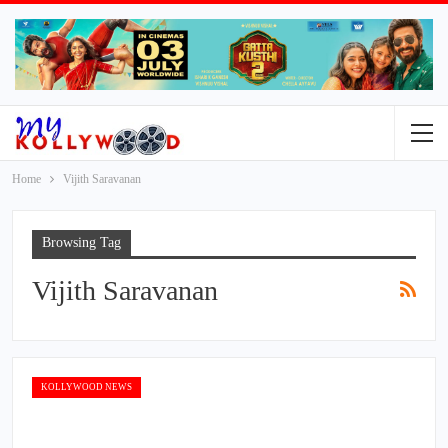
Home
Vijith Saravanan
Browsing Tag
Vijith Saravanan
KOLLYWOOD NEWS