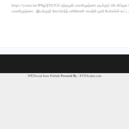
https://youtu.be/fP8gQlThTGU நந்தமூரி பாலகிருஷ்ணா நடிக்கும் 'வீர சிம்ஹா ரெ
பாலகிருஷ்ணா - இயக்குநர் கோபிசந்த் மலினேனி- மைத்ரி மூவி மேக்கர்ஸ் கூட்டண
WP2Social Auto Publish
Powered By :
XYZScripts.com