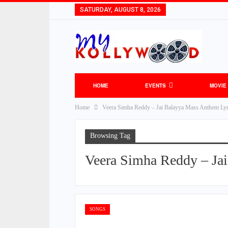
SATURDAY, AUGUST 8, 2026
HOME
EVENTS
MOVIE
Home
Veera Simha Reddy – Jai Balayya Mass Anthem Lyr
Browsing Tag
Veera Simha Reddy – Ja
SONGS