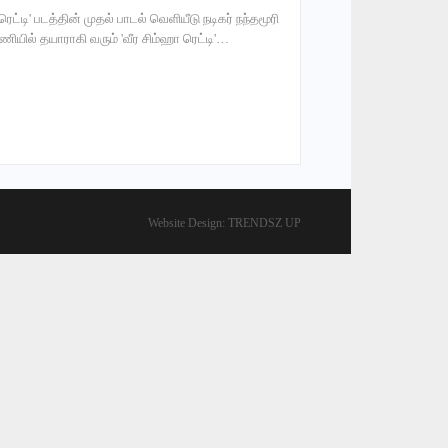
ட்டி' படத்தின் முதல் பாடல் வெளியீடு நடிகர் நந்தமூரி
ியில் தயாராகி வரும் 'வீர சிம்ஹா ரெட்டி'…
Website Design:
TRENDSZ UP