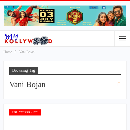
Home
Vani Bojan
Browsing Tag
Vani Bojan
KOLLYWOOD NEWS