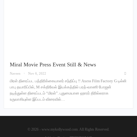
Miral Movie Press Event Still & News
Naveen
Nov 6, 2022
மிரள் திரைப்பட பத்திரிக்கையாளர் சந்திப்பு !! Axess Film Factory G டில்லி
பாபு தயாரிப்பில், M சக்திவேல் இயக்கத்தில் பரத்-வாணி போஜன்
நடித்துள்ள திரைப்படம் “மிரள்”. புதுமையான ஹாரர் திரில்லராக
உருவாகியுள்ள இப்படம் விரைவில்…
© 2026 - www.mykollywood.com. All Rights Reserved.