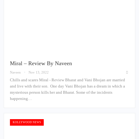
Miral – Review By Naveen
Naveen
Nov 13, 2022
Chills and scares Miral - Review Bharat and Vani Bhojan are married
and live with their son. One day Vani Bhojan has a dream in which a
mysterious person kills her and Bharat. Some of the incidents
happening…
KOLLYWOOD NEWS