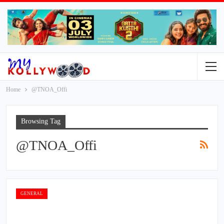
Home
@TNOA_Offi
Browsing Tag
@TNOA_Offi
GENERAL