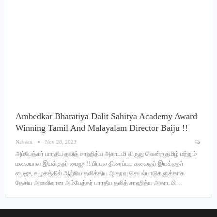
Ambedkar Bharatiya Dalit Sahitya Academy Award
Winning Tamil And Malayalam Director Baiju !!
Naveen
Nov 28, 2023
அம்பேத்கர் பாரதீய தலித் சாஹித்ய அகாடமி விருது வென்ற தமிழ் மற்றும்
மலையாள இயக்குநர் பைஜு !! பிரபல திரைப்பட கலைஞர் இயக்குநர்
பைஜு, சமூகத்தில் ஆற்றிய தலித்திய ஆதரவு செயல்பாடுகளுக்காக
தேசிய அளவிலான அம்பேத்கர் பாரதீய தலித் சாஹித்ய அகாடமி…