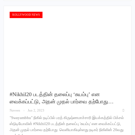
KOLLYWOOD NEWS
#Nikhil20 படத்தின் தலைப்பு ‘சுயம்பு’ என
வைக்கப்பட்டு, அதன் முதல் பார்வை தற்போது…
Naveen
Jun 2, 2023
"Swayambhu" நிகில் நடிப்பில் பரத் கிருஷ்ணமாச்சாரி இயக்கத்தில் பிக்சல்
ஸ்டுடியோவின் #Nikhil20 படத்தின் தலைப்பு 'சுயம்பு' என வைக்கப்பட்டு,
அதன் முதல் பார்வை தற்போது வெளியாகியுள்ளது நடிகர் நிகிலின் 20வது