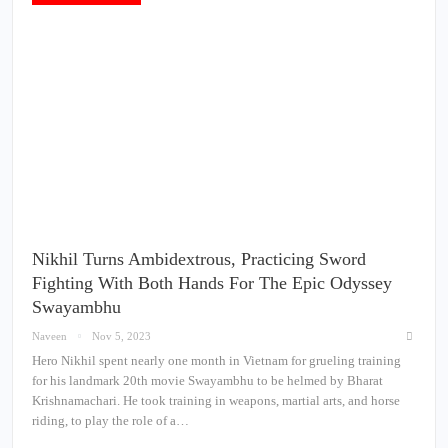
Nikhil Turns Ambidextrous, Practicing Sword
Fighting With Both Hands For The Epic Odyssey
Swayambhu
Naveen
Nov 5, 2023
Hero Nikhil spent nearly one month in Vietnam for grueling training
for his landmark 20th movie Swayambhu to be helmed by Bharat
Krishnamachari. He took training in weapons, martial arts, and horse
riding, to play the role of a…