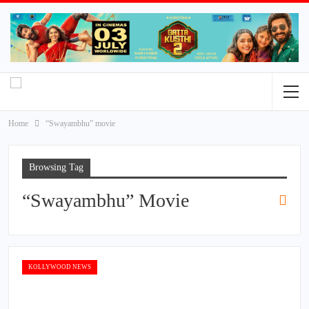
Home
“Swayambhu” movie
Browsing Tag
“Swayambhu” Movie
KOLLYWOOD NEWS