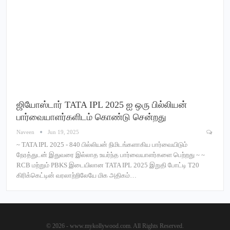
ஜியோஸ்டார் TATA IPL 2025 ஐ ஒரு பில்லியன்
பார்வையாளர்களிடம் கொண்டு சென்றது
Naveen
Jun 19, 2025
~ TATA IPL 2025 - 840 பில்லியன் நிமிடங்களாகிய பார்வையிடும்
நேரத்துடன் இதுவரை இல்லாத உயர்ந்த பார்வையாளர்களை பெற்றது ~ ~
RCB மற்றும் PBKS இடையிலான TATA IPL 2025 இறுதி போட்டி T20
கிரிக்கெட்டின் வரலாற்றிலேயே மிக அதிகம்…
© 2026 - www.mykollywood.com. All Rights Reserved.