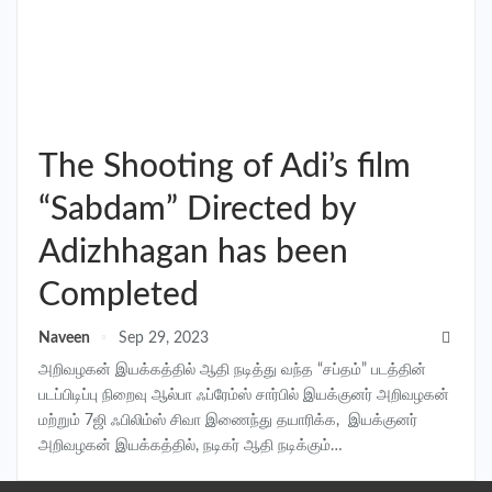
The Shooting of Adi’s film
“Sabdam” Directed by
Adizhhagan has been
Completed
Naveen
Sep 29, 2023
அறிவழகன் இயக்கத்தில் ஆதி நடித்து வந்த “சப்தம்” படத்தின்
படப்பிடிப்பு நிறைவு ஆல்பா ஃப்ரேம்ஸ் சார்பில் இயக்குனர் அறிவழகன்
மற்றும் 7ஜி ஃபிலிம்ஸ் சிவா இணைந்து தயாரிக்க, இயக்குனர்
அறிவழகன் இயக்கத்தில், நடிகர் ஆதி நடிக்கும்…