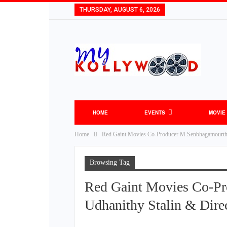
THURSDAY, AUGUST 6, 2026
HOME
EVENTS
MOVIE
Home
Red Gaint Movies Co-Producer M.Senbhagamourthy C
Browsing Tag
Red Gaint Movies Co-Pr
Udhanithy Stalin & Dire