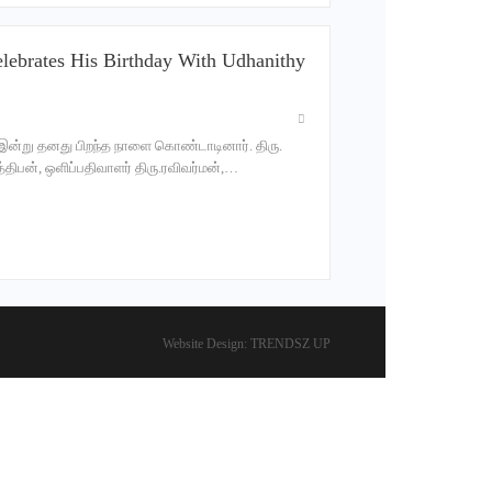
ebrates His Birthday With Udhanithy
 இன்று தனது பிறந்த நாளை கொண்டாடினார். திரு.
ர்த்திபன், ஒளிப்பதிவாளர் திரு.ரவிவர்மன்,…
Website Design:
TRENDSZ UP