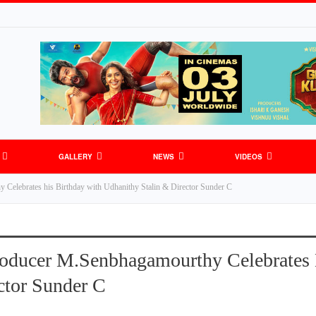
GALLERY
NEWS
VIDEOS
elebrates his Birthday with Udhanithy Stalin & Director Sunder C
oducer M.Senbhagamourthy Celebrates 
ctor Sunder C