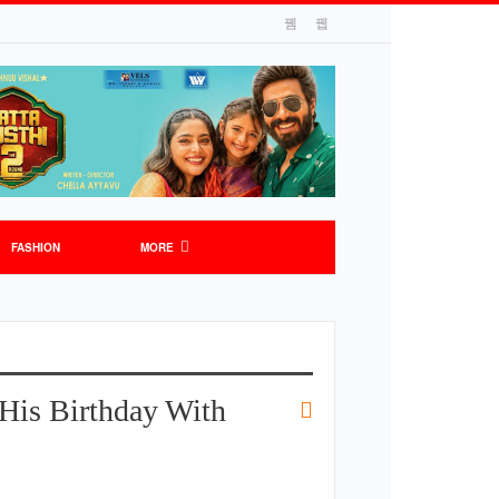
FASHION
MORE
His Birthday With