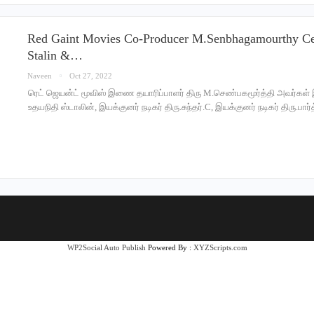
Red Gaint Movies Co-Producer M.Senbhagamourthy Cel
Stalin &…
Naveen
Oct 27, 2022
ரெட் ஜெயன்ட் மூவிஸ் இணை தயாரிப்பாளர் திரு M.செண்பகமூர்த்தி அவர்கள்
உதயநிதி ஸ்டாலின், இயக்குனர் நடிகர் திரு.சுந்தர்.C, இயக்குனர் நடிகர் திரு.பா
WP2Social Auto Publish
Powered By :
XYZScripts.com