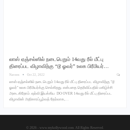
லாஸ் ஏஞ்சல்ஸில் நடைபெறும் 14வது ரீல் மீட்பு
திரைப்பட விழாவிற்கு “டூ ஓவர்” உலக பிரீமியர்…
Naveen
Oct 22, 2022
லாஸ் ஏஞ்சல்ஸில் நடைபெறும் 14வது ரீல் மீட்பு திரைப்பட விழாவிற்கு "டூ
ஓவர்" உலக பிரீமியர்க்கு செல்கிறது. என்பதை தெரிவிப்பதில் மகிழ்ச்சி
அடைகிறோம். ஷர்வி இயக்கிய DO OVER 14வது ரீல் மீட்பு திரைப்பட
விழாவின் அதிகாரப்பூர்வத் தேர்வாக,…
© 2026 - www.mykollywood.com. All Rights Reserved.