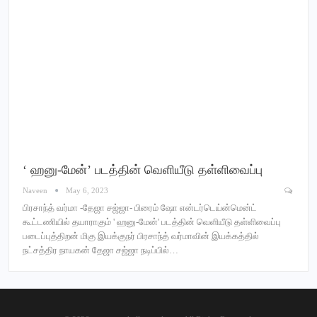
‘ ஹனு-மேன்’ படத்தின் வெளியீடு தள்ளிவைப்பு
Naveen
May 6, 2023
பிரசாந்த் வர்மா -தேஜா சஜ்ஜா- பிரைம் ஷோ என்டர்டெய்ன்மென்ட்
கூட்டணியில் தயாராகும் ' ஹனு-மேன்' படத்தின் வெளியீடு தள்ளிவைப்பு
படைப்புத்திறன் மிகு இயக்குநர் பிரசாந்த் வர்மாவின் இயக்கத்தில்
நட்சத்திர நாயகன் தேஜா சஜ்ஜா நடிப்பில்…