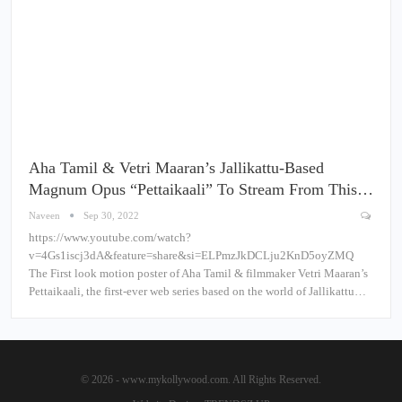
Aha Tamil & Vetri Maaran’s Jallikattu-Based
Magnum Opus “Pettaikaali” To Stream From This…
Naveen
Sep 30, 2022
https://www.youtube.com/watch?
v=4Gs1iscj3dA&feature=share&si=ELPmzJkDCLju2KnD5oyZMQ
The First look motion poster of Aha Tamil & filmmaker Vetri Maaran’s
Pettaikaali, the first-ever web series based on the world of Jallikattu…
© 2026 - www.mykollywood.com. All Rights Reserved.