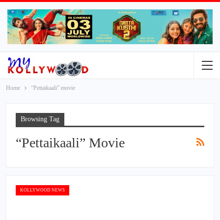
Home
“Pettaikaali” movie
Browsing Tag
“Pettaikaali” Movie
KOLLYWOOD NEWS