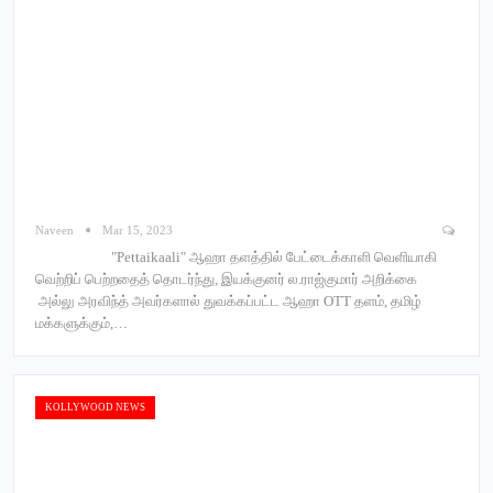
Naveen
Mar 15, 2023
"Pettaikaali" ஆஹா தளத்தில் பேட்டைக்காளி வெளியாகி
வெற்றிப் பெற்றதைத் தொடர்ந்து, இயக்குனர் ல.ராஜ்குமார் அறிக்கை
அல்லு அரவிந்த் அவர்களால் துவக்கப்பட்ட ஆஹா OTT தளம், தமிழ்
மக்களுக்கும்,…
KOLLYWOOD NEWS