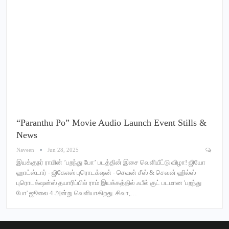
“Paranthu Po” Movie Audio Launch Event Stills &
News
Naveen
Jun 28, 2025
இயக்குநர் ராமின் ’பறந்து போ’ படத்தின் இசை வெளியீட்டு விழா! ஜியோ
ஹாட்ஸ்டார் - ஜிகேஎஸ் புரொடக்‌ஷன் - செவன் சீஸ் & செவன் ஹில்ஸ்
புரொடக்‌ஷன்ஸ் தயாரிப்பில் ராம் இயக்கத்தில் ஃபீல் குட் படமான 'பறந்து
போ' ஜூலை 4 அன்று வெளியாகிறது. சிவா,…