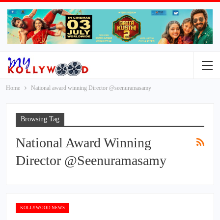
Home
National award winning Director @seenuramasamy
Browsing Tag
National Award Winning
Director @seenuramasamy
KOLLYWOOD NEWS