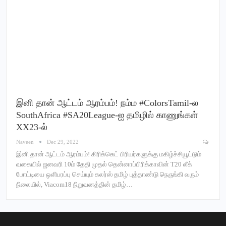
இனி தான் ஆட்டம் ஆரம்பம்! நம்ம #ColorsTamil-ல
SouthAfrica #SA20League-ஐ தமிழில் காணுங்கள்
XX23-ல்
Naveen
Dec 29, 2022
இனி தான் ஆட்டம் ஆரம்பம்! கிரிக்கெட் பிரியர்களுக்கு மகிழ்ச்சியூட்டும்
வகையில் ஜனவரி 10ம் தேதி முதல் தென்னாப்பிரிக்காவின் T20 லீக்
போட்டியை ஒளிபரப்பு செய்யும் கலர்ஸ் தமிழ் புத்தாண்டு நெருங்கி வரும்
நிலையில், Viacom18 நிறுவனத்தின் தமிழ்…