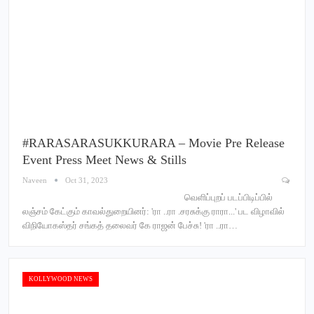
#RARASARASUKKURARA – Movie Pre Release
Event Press Meet News & Stills
Naveen
Oct 31, 2023
வெளிப்புறப் படப்பிடிப்பில்
லஞ்சம் கேட்கும் காவல்துறையினர்: 'ரா ..ரா .சரசுக்கு ராரா...' பட விழாவில்
விநியோகஸ்தர் சங்கத் தலைவர் கே ராஜன் பேச்சு! 'ரா ..ரா…
KOLLYWOOD NEWS