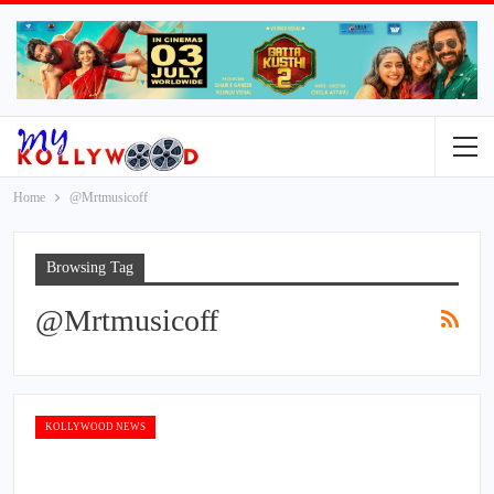
Home
@Mrtmusicoff
Browsing Tag
@Mrtmusicoff
KOLLYWOOD NEWS