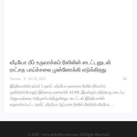
வீடியோ மீம் உருவாக்கம் ரிஸிலின் டைட்டனுடன்
ராட்சத பாய்ச்சலை முன்னோக்கி எடுக்கிறது
Naveen
Jul 26, 2021
இந்தியாவின் நம்பர் 1 ஷார்ட் வீடியோ தளமான ரிஸில் (Rizzle)
முன்னெப்போதும் இல்லாத வகையில் AI-ML இயங்கும் மற்றொரு படைப்பு
அனுபவத்தை அறிமுகப்படுத்துகிறது: டைட்டன் இந்தியாவில்
உருவாக்கப்பட்ட ஷார்ட் வீடியோ ஆப்பான ரிஸில் மீண்டும் வீடியோ…
© 2026 - www.mykollywood.com. All Rights Reserved.