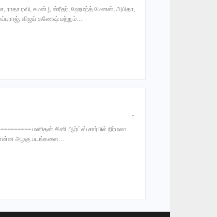
, ராதா ரவி, சுமன்.j, ஸ்ரீதர், ஹேமந்த் மேனன், அபிதா,
ுப்புராஜ், விஜய் கணேஷ் மற்றும்…
 மனிதன் சினி ஆர்ட்ஸ் சார்பில் நிர்மலா
டா என்ன அழகு படங்களை…