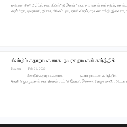
மனிதன் சினி ஆர்ட்ஸ் தயாரிப்பில்" தீ இவன் " நவரச நாயகன் கார்த்திக், சுகன்யா
அஸ்மிதா, யுவராணி, தீபிகா, சிங்கம் புலி, ஜான் விஜய், சரவண சக்தி, இளவரசு, ச
மீண்டும் கதாநாயகனாக நவரச நாயகன் கார்த்திக்
Naveen
Feb 21, 2020
மீண்டும் கதாநாயகனாக நவரச நாயகன் கார்த்திக் ==============
தேவி ஜெயமுருகன் தயாரிக்கும் படம் 'தீ இவன்'. இதனை ரோஜா மலரே, அட