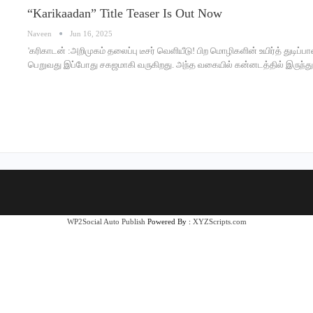
“Karikaadan” Title Teaser Is Out Now
Naveen
Jun 16, 2025
'கரிகாடன் :அறிமுகம் தலைப்பு டீசர் வெளியீடு! பிற மொழிகளின் உயிர்த் துடிப்
பெறுவது இப்போது சகஜமாகி வருகிறது. அந்த வகையில் கன்னடத்தில் இருந்து த
WP2Social Auto Publish
Powered By :
XYZScripts.com