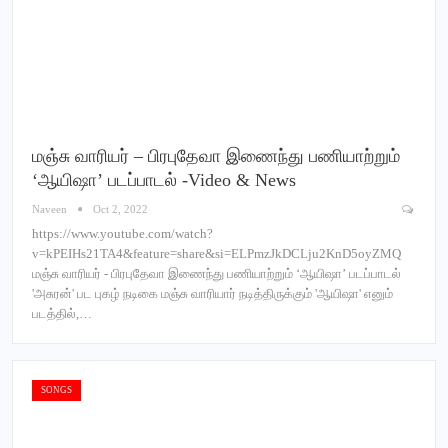
மஞ்சு வாரியர் – பிரபுதேவா இணைந்து பணியாற்றும்
‘ஆயிஷா’ படப்பாடல் -Video & News
Naveen
Oct 2, 2022
https://www.youtube.com/watch?
v=kPEIHs21TA4&feature=share&si=ELPmzJkDCLju2KnD5oyZMQ
மஞ்சு வாரியர் - பிரபுதேவா இணைந்து பணியாற்றும் ‘ஆயிஷா’ படப்பாடல்
'அசுரன்' பட புகழ் நடிகை மஞ்சு வாரியார் நடித்திருக்கும் 'ஆயிஷா' எனும்
படத்தில்,…
SONGS