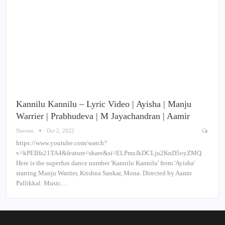
Kannilu Kannilu – Lyric Video | Ayisha | Manju
Warrier | Prabhudeva | M Jayachandran | Aamir
Naveen
Oct 2, 2022
https://www.youtube.com/watch?
v=kPEIHs21TA4&feature=share&si=ELPmzJkDCLju2KnD5oyZMQ
Here is the superfun dance number 'Kannilu Kannilu' from 'Ayisha'
starring Manju Warrier, Krishna Sankar, Mona. Directed by Aamir
Pallikkal. Music…