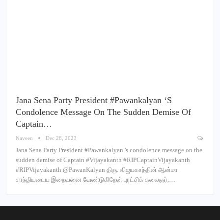
Jana Sena Party President #Pawankalyan ‘s
Condolence Message On The Sudden Demise Of
Captain…
Naveen
Dec 28, 2023
Jana Sena Party President #Pawankalyan 's condolence message on the
sudden demise of Captain #Vijayakanth #RIPCaptainVijayakanth
#RIPVijayakanth @PawanKalyan திரு. விஜயகாந்தின் ஆன்மா
சாந்தியடைய இறைவனை வேண்டுகிறேன் புரட்சிக் கலைஞர்,…