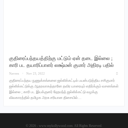
குதிரைப்பந்தயத்திற்கு மட்டும் ஏன் தடை இல்லை ;
காரி பட தயாரிப்பாளர் லக்ஷ்மன் குமார் அதிரடி பதில்
Naveen
Nov 23, 2022
குதிரைப்பந்தய நுணுக்கங்களை ஜல்லிக்கட்டில் பயன்படுத்திய சசிகுமார்
ஜல்லிக்கட்டுக்கு ஆதரவாகத்தானே தவிர யாரையும் எதிர்க்கும் வசனங்கள்
இல்லை ; காரி பட இயக்குனர் ஹேமந்த் ஜல்லிக்கட்டு வழக்கு
விவகாரத்தில் தமிழக அரசு சரியான திசையில்…
© 2026 - www.mykollywood.com. All Rights Reserved.