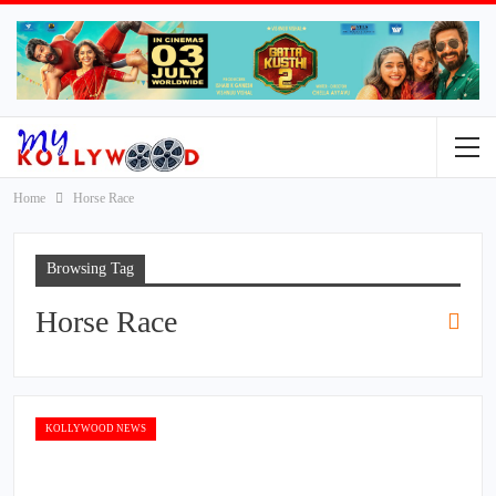
Home
Horse Race
Browsing Tag
Horse Race
KOLLYWOOD NEWS