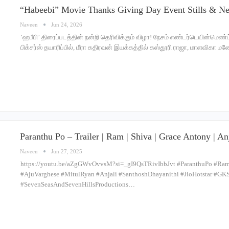
“Habeebi” Movie Thanks Giving Day Event Stills & N
Naveen
Jun 24, 2026
’ஹபீபி’ திரைப்படத்தின் நன்றி தெரிவிக்கும் விழா! நேசம் எண்டர்டெயின்மெண
பிக்சர்ஸ் தயாரிப்பில், மீரா கதிரவன் இயக்கத்தில் கஸ்தூரி ராஜா, மாளவிகா மனோ
Paranthu Po – Trailer | Ram | Shiva | Grace Antony | A
Naveen
Jun 27, 2025
https://youtu.be/aZgGWvOvvsM?si=_gI9QsTRivIbbJvt #ParanthuPo #Ram
#AjuVarghese #MitulRyan #Anjali #SanthoshDhayanithi #JioHotstar #GK
#SevenSeasAndSevenHillsProductions…