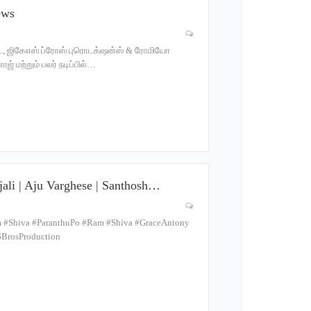
ews
்ட், ஜிகேஎஸ் ப்ரோஸ் புரொடக்‌ஷன்ஸ் & ரோமியோ
ஜ் மற்றும் பலர் நடிப்பில்…
njali | Aju Varghese | Santhosh…
 #Shiva #ParanthuPo #Ram #Shiva #GraceAntony
SBrosProduction