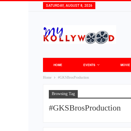
SATURDAY, AUGUST 8, 2026
HOME
EVENTS
MOVIE
Home
#GKSBrosProduction
Browsing Tag
#GKSBrosProduction