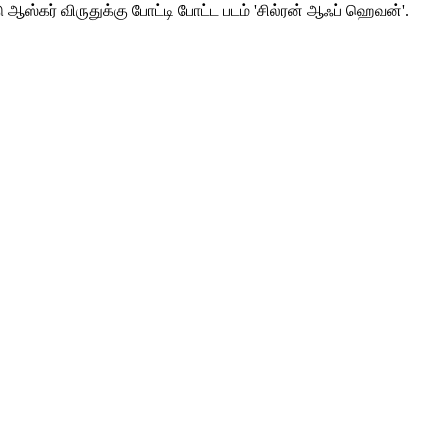
ஆஸ்கர் விருதுக்கு போட்டி போட்ட படம் 'சில்ரன் ஆஃப் ஹெவன்'.