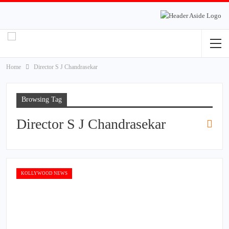
Home
Director S J Chandrasekar
Browsing Tag
Director S J Chandrasekar
KOLLYWOOD NEWS