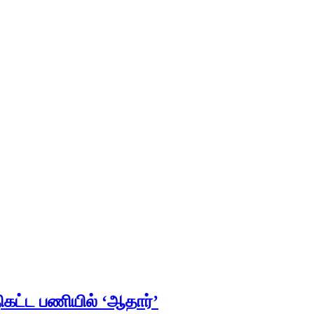
ிகட்ட பணியில் ‘ஆதார்’