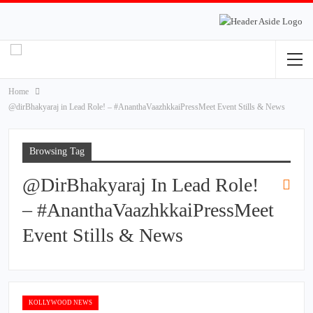
Home
@dirBhakyaraj in Lead Role! – #AnanthaVaazhkkaiPressMeet Event Stills & News
Browsing Tag
@dirBhakyaraj In Lead Role!
– #AnanthaVaazhkkaiPressMeet
Event Stills & News
KOLLYWOOD NEWS