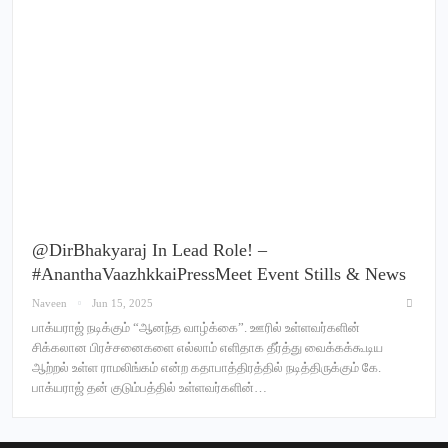
@dirBhakyaraj In Lead Role! –
#AnanthaVaazhkkaiPressMeet Event Stills & News
Naveen
Jun 15, 2025
பாக்யராஜ் நடிக்கும் “ஆனந்த வாழ்க்கை”. ஊரில் உள்ளவர்களின்
சிக்கலான பிரச்சனைகளை எல்லாம் எளிதாக தீர்த்து வைக்கக்கூடிய
ஆற்றல் உள்ள ராமலிங்கம் என்ற கதாபாத்திரத்தில் நடித்திருக்கும் கே.
பாக்யராஜ் தன் குடும்பத்தில் உள்ளவர்களின்…