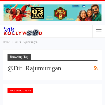
Home
@Dir_Rajumurugan
Browsing Tag
@Dir_Rajumurugan
KOLLYWOOD NEWS