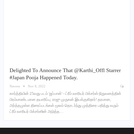
Delighted To Announce That @Karthi_Offl Starrer
#Japan Pooja Happened Today.
Naveen
Nov 8, 2022
கார்த்தியின் 25வது படம் 'ஜப்பான்' - ட்ரீம் வாரியர் பிக்சர்ஸ் நிறுவனத்தின்
பிரம்மாண்டமான தயாரிப்பு; ராஜு முருகன் இயக்குகிறார்! தரமான,
அர்த்தமுள்ள திரைப்படங்கள் மூலம் தொடர்ந்து முத்திரை பதித்து வரும்
ட்ரீம் வாரியர் பிக்சர்ஸின் அடுத்த…