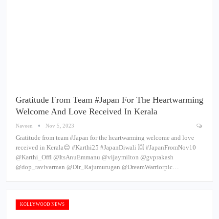
Gratitude From Team #Japan For The Heartwarming
Welcome And Love Received In Kerala
Naveen
Nov 5, 2023
Gratitude from team #Japan for the heartwarming welcome and love
received in Kerala😊 #Karthi25 #JapanDiwali 💥 #JapanFromNov10
@Karthi_Offl @ItsAnuEmmanu @vijaymilton @gvprakash
@dop_ravivarman @Dir_Rajumurugan @DreamWarriorpic…
KOLLYWOOD NEWS