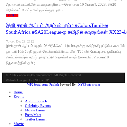
தொலைக்காட்சியில் காணதவாறீர்கள்~ சென்னை 10 பிப்ரவரி, 2023: SA20
கிரிக்கெட் போட்டியின் மூலம் ஒரு புதிய…
GENERAL
இனி தான் ஆட்டம் ஆரம்பம்! நம்ம #ColorsTamil-ல
SouthAfrica #SA20League-ஐ தமிழில் காணுங்கள் XX23-ல்
Naveen
Dec 29, 2022
இனி தான் ஆட்டம் ஆரம்பம்! கிரிக்கெட் பிரியர்களுக்கு மகிழ்ச்சியூட்டும் வகையில்
ஜனவரி 10ம் தேதி முதல் தென்னாப்பிரிக்காவின் T20 லீக் போட்டியை ஒளிபரப்பு
செய்யும் கலர்ஸ் தமிழ் புத்தாண்டு நெருங்கி வரும் நிலையில், Viacom18
நிறுவனத்தின் தமிழ்…
© 2026 - www.mykollywood.com. All Rights Reserved.
Website Design:
TRENDSZ UP
WP2Social Auto Publish
Powered By :
XYZScripts.com
Home
Events
Audio Launch
Celebrity Events
Movie Launch
Press Meet
Trailer Launch
Movie