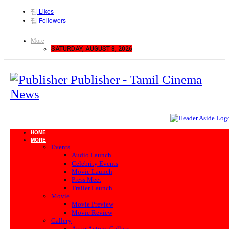
Likes
Followers
More
SATURDAY, AUGUST 8, 2026
Publisher - Tamil Cinema
News
HOME
MORE
Events
Audio Launch
Celebrity Events
Movie Launch
Press Meet
Trailer Launch
Movie
Movie Preview
Movie Review
Gallery
Actor Actress Gallery