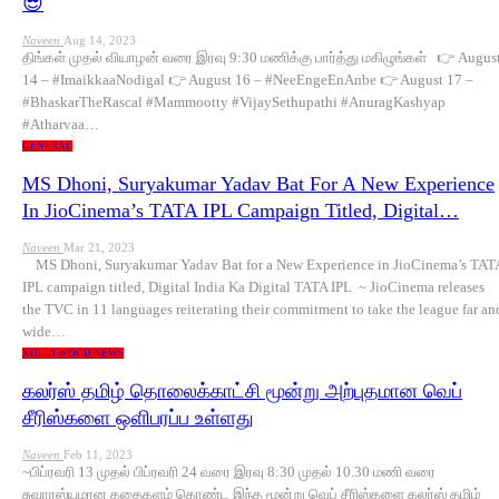
😎
Naveen
Aug 14, 2023
திங்கள் முதல் வியாழன் வரை இரவு 9:30 மணிக்கு பார்த்து மகிழுங்கள் 👉 Augus
14 – #ImaikkaaNodigal 👉 August 16 – #NeeEngeEnAnbe 👉 August 17 –
#BhaskarTheRascal #Mammootty #VijaySethupathi #AnuragKashyap
#Atharvaa…
GENERAL
MS Dhoni, Suryakumar Yadav Bat For A New Experience
In JioCinema’s TATA IPL Campaign Titled, Digital…
Naveen
Mar 21, 2023
MS Dhoni, Suryakumar Yadav Bat for a New Experience in JioCinema’s TAT
IPL campaign titled, Digital India Ka Digital TATA IPL ~ JioCinema releases
the TVC in 11 languages reiterating their commitment to take the league far an
wide…
KOLLYWOOD NEWS
கலர்ஸ் தமிழ் தொலைக்காட்சி மூன்று அற்புதமான வெப்
சீரிஸ்களை ஒளிபரப்ப உள்ளது
Naveen
Feb 11, 2023
~பிப்ரவரி 13 முதல் பிப்ரவரி 24 வரை இரவு 8:30 முதல் 10.30 மணி வரை
சுவாரஸ்யமான கதைகளம் கொண்ட இந்த மூன்று வெப் சீரிஸ்களை கலர்ஸ் தமிழ்