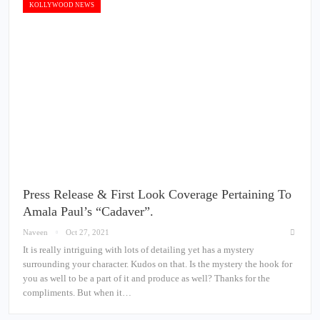
KOLLYWOOD NEWS
Press Release & First Look Coverage Pertaining To
Amala Paul’s “Cadaver”.
Naveen
Oct 27, 2021
It is really intriguing with lots of detailing yet has a mystery
surrounding your character. Kudos on that. Is the mystery the hook for
you as well to be a part of it and produce as well? Thanks for the
compliments. But when it…