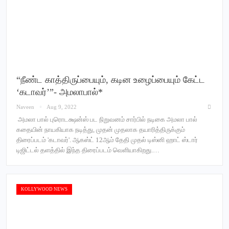
“நீண்ட காத்திருப்பையும், கடின உழைப்பையும் கேட்ட
‘கடாவர்’”- அமலாபால்*
Naveen
Aug 9, 2022
­ அமலா பால் புரொடக்ஷன்ஸ் பட நிறுவனம் சார்பில் நடிகை அமலா பால்
கதையின் நாயகியாக நடித்து, முதன் முதலாக தயாரித்திருக்கும்
திரைப்படம் 'கடாவர்'. ஆகஸ்ட் 12ஆம் தேதி முதல் டிஸ்னி ஹாட் ஸ்டார்
டிஜிட்டல் தளத்தில் இந்த திரைப்படம் வெளியாகிறது.…
KOLLYWOOD NEWS