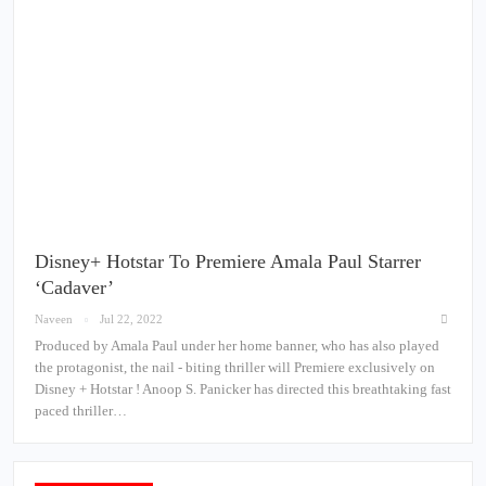
Disney+ Hotstar To Premiere Amala Paul Starrer
‘Cadaver’
Naveen
Jul 22, 2022
Produced by Amala Paul under her home banner, who has also played
the protagonist, the nail - biting thriller will Premiere exclusively on
Disney + Hotstar ! Anoop S. Panicker has directed this breathtaking fast
paced thriller…