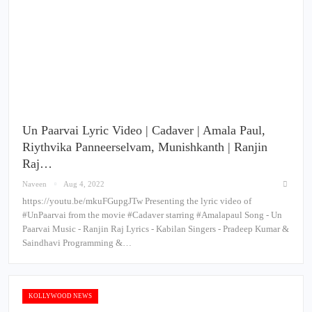
Un Paarvai Lyric Video | Cadaver | Amala Paul,
Riythvika Panneerselvam, Munishkanth | Ranjin
Raj…
Naveen
Aug 4, 2022
https://youtu.be/mkuFGupgJTw Presenting the lyric video of
#UnPaarvai from the movie #Cadaver starring #Amalapaul Song - Un
Paarvai Music - Ranjin Raj Lyrics - Kabilan Singers - Pradeep Kumar &
Saindhavi Programming &…
KOLLYWOOD NEWS