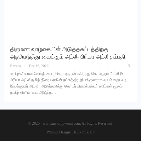
திருமண வாழ்கையின் அடுத்தகட்டத்திற்கு
அடியெடுத்து வைக்கும் அட்லீ- பிரியா அட்லீ தம்பதி.
Naveen
Dec 16, 2022
மகிழ்ச்சியான செய்தியை ரசிகர்களுடன் பகிர்ந்து கொள்ளும் அட்லீ &
பிரியா அட்லீ தமிழ் திரையுலகின் நட்சத்திர இயக்குனராக வலம் வருபவர்
இயக்குனர் அட்லீ. அடுத்தடுத்து தொடர் பிளாக்பஸ்டர் ஹிட்கள் மூலம்
தமிழ் சினிமாவை அடுத்த…
© 2026 - www.mykollywood.com. All Rights Reserved.
Website Design:
TRENDSZ UP