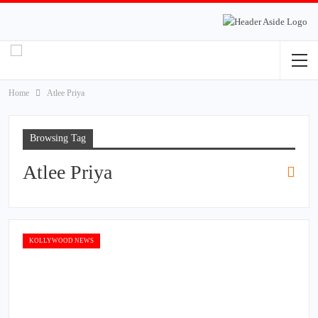
Home
Atlee Priya
Browsing Tag
Atlee Priya
KOLLYWOOD NEWS