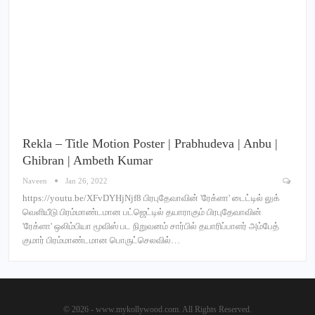
Rekla – Title Motion Poster | Prabhudeva | Anbu |
Ghibran | Ambeth Kumar
Naveen
Jan 26, 2022
https://youtu.be/XFvDYHjNjf8 பிரபுதேவாவின் 'ரேக்ளா' டைட்டில் லுக்
வெளியீடு பிரம்மாண்டமான பட்ஜெட்டில் தயாராகும் பிரபுதேவாவின்
'ரேக்ளா' ஒலிம்பியா மூவிஸ் பட நிறுவனம் சார்பில் தயாரிப்பாளர் அம்பேத்
குமார் பிரம்மாண்டமான பொருட்செலவில்…
© 2026 - www.mykollywood.com. All Rights Reserved.