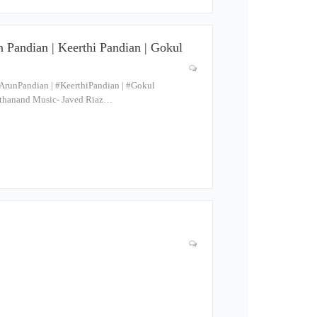
n Pandian | Keerthi Pandian | Gokul
runPandian​ | #KeerthiPandian​ | #Gokul​
Lalithanand Music- Javed Riaz…