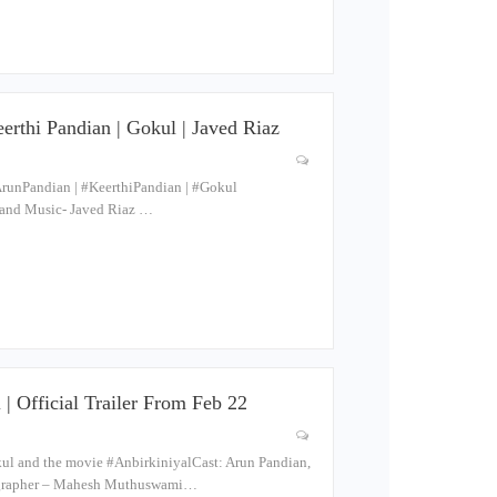
erthi Pandian | Gokul | Javed Riaz
unPandian​ | #KeerthiPandian​ | #Gokul​
hanand Music- Javed Riaz …
| Official Trailer From Feb 22
l and the movie #Anbirkiniyal​ Cast: Arun Pandian,
tographer – Mahesh Muthuswami…