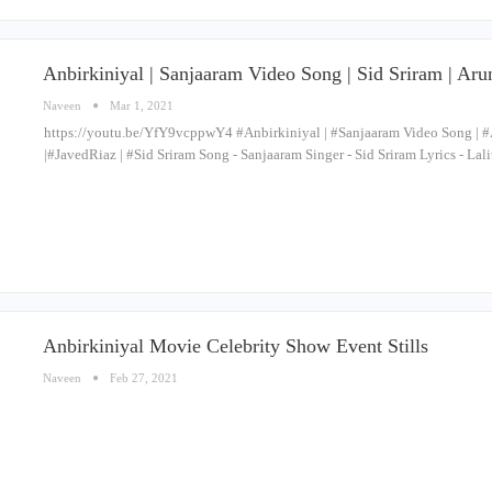
Anbirkiniyal | Sanjaaram Video Song | Sid Sriram | Aru
Naveen
Mar 1, 2021
https://youtu.be/YfY9vcppwY4 #Anbirkiniyal​ | #Sanjaaram​ Video Song | #A
|#JavedRiaz​ | #Sid​ Sriram Song - Sanjaaram Singer - Sid Sriram Lyrics - 
Anbirkiniyal Movie Celebrity Show Event Stills
Naveen
Feb 27, 2021