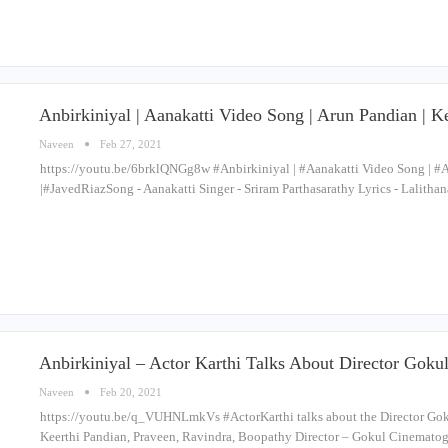
Anbirkiniyal | Aanakatti Video Song | Arun Pandian | Ke
Naveen
Feb 27, 2021
https://youtu.be/6brklQNGg8w #Anbirkiniyal​ | #Aanakatti​ Video Song | #Ar
|#JavedRiaz​ Song - Aanakatti Singer - Sriram Parthasarathy Lyrics - Lalit
Anbirkiniyal – Actor Karthi Talks About Director Gokul 
Naveen
Feb 20, 2021
https://youtu.be/q_VUHNLmkVs #ActorKarthi​ talks about the Director Goku
Keerthi Pandian, Praveen, Ravindra, Boopathy Director – Gokul Cinema