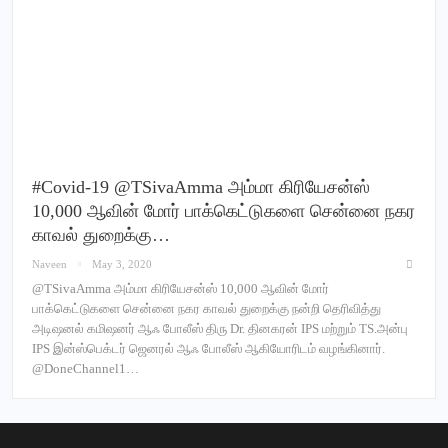
#Covid-19 @TSivaAmma அம்மா கிரியேசன்ஸ்
10,000 ஆவின் மோர் பாக்கெட்டுகளை சென்னை நகர
காவல் துறைக்கு…
Naveen
May 3, 2020
@TSivaAmma அம்மா கிரியேசன்ஸ் 10,000 ஆவின் மோர்
பாக்கெட்டுகளை சென்னை நகர காவல் துறைக்கு நன்றி தெரிவித்து
அடிஷனல் கமிஷனர் ஆஃ போலீஸ் திரு Dr. தினகரன் IPS மற்றும் TS.அன்பு
IPS இன்ஸ்பெக்டர் ஜெனரல் ஆஃ போலீஸ் ஆகியோரிடம் வழங்கினார்.
@DoneChannel1…