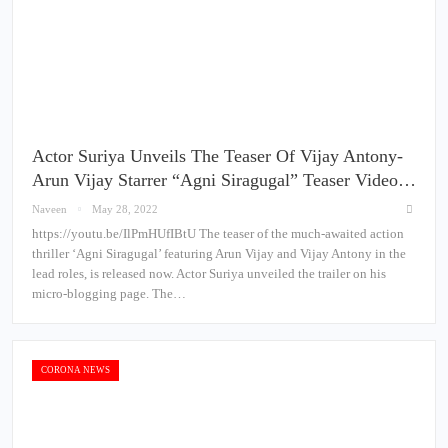
Actor Suriya Unveils The Teaser Of Vijay Antony-
Arun Vijay Starrer “Agni Siragugal” Teaser Video…
Naveen
May 28, 2022
https://youtu.be/IlPmHUfIBtU The teaser of the much-awaited action
thriller ‘Agni Siragugal’ featuring Arun Vijay and Vijay Antony in the
lead roles, is released now. Actor Suriya unveiled the trailer on his
micro-blogging page. The…
CORONA NEWS