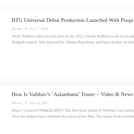
BTG Universal Debut Production Launched With Pooj
Naveen
Oct 27, 2023
Actor Vaibhav who was last seen in the 2022 release Buffoon is all set to pair
fledged comedy film directed by Vikram Rajeshwar and Arun Keshav in thei
How Is Vaibhav’s ‘Aalambana’ Teaser – Video & News
Naveen
Dec 15, 2021
https://youtu.be/NAmQ2zfH3jY The first look poster of Vaibhav's upcoming f
Now the makers have released the teaser of the film. The teaser looks inter