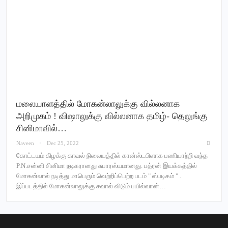
மலையாளத்தில் மோகன்லாலுக்கு வில்லனாக
அறிமுகம் ! விஷாலுக்கு வில்லனாக தமிழ்- தெலுங்கு
சினிமாவில்…
Naveen
Dec 25, 2022
கோட்டயம் கிழக்கு காவல் நிலையத்தில் கான்ஸ்டபிளாக பணியாற்றி வந்த
P.N.சன்னி சினிமா நடிகரானது சுபாரஸ்யமானது. பத்ரன் இயக்கத்தில்
மோகன்லால் நடித்து மாபெரும் வெற்றிப்பெற்ற படம் " ஸ்படிகம் " .
இப்படத்தில் மோகன்லாலுக்கு சவால் விடும் பயில்வான்…