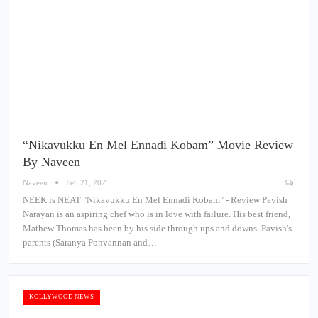
“Nikavukku En Mel Ennadi Kobam” Movie Review
By Naveen
Naveen
Feb 21, 2025
NEEK is NEAT "Nikavukku En Mel Ennadi Kobam" - Review Pavish
Narayan is an aspiring chef who is in love with failure. His best friend,
Mathew Thomas has been by his side through ups and downs. Pavish's
parents (Saranya Ponvannan and…
KOLLYWOOD NEWS