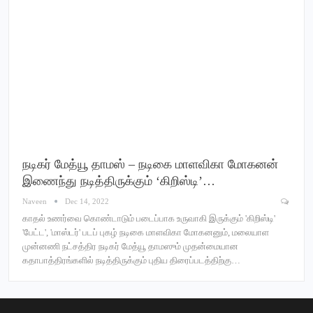
நடிகர் மேத்யூ தாமஸ் – நடிகை மாளவிகா மோகனன்
இணைந்து நடித்திருக்கும் ‘கிறிஸ்டி’…
Naveen
Dec 14, 2022
காதல் உணர்வை கொண்டாடும் படைப்பாக உருவாகி இருக்கும் 'கிறிஸ்டி'
'பேட்ட', 'மாஸ்டர்' படப் புகழ் நடிகை மாளவிகா மோகனனும், மலையாள
முன்னணி நட்சத்திர நடிகர் மேத்யூ தாமஸும் முதன்மையான
கதாபாத்திரங்களில் நடித்திருக்கும் புதிய திரைப்படத்திற்கு…