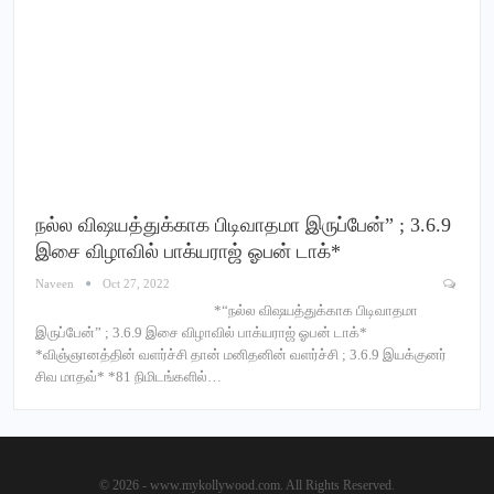
நல்ல விஷயத்துக்காக பிடிவாதமா இருப்பேன்” ; 3.6.9
இசை விழாவில் பாக்யராஜ் ஓபன் டாக்*
Naveen
Oct 27, 2022
*“நல்ல விஷயத்துக்காக பிடிவாதமா
இருப்பேன்” ; 3.6.9 இசை விழாவில் பாக்யராஜ் ஓபன் டாக்*
*விஞ்ஞானத்தின் வளர்ச்சி தான் மனிதனின் வளர்ச்சி ; 3.6.9 இயக்குனர்
சிவ மாதவ்* *81 நிமிடங்களில்…
© 2026 - www.mykollywood.com. All Rights Reserved.