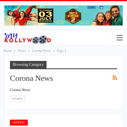
Home
News
Corona News
Page 3
Browsing Category
Corona News
Corana News
SPORTS
GENERAL