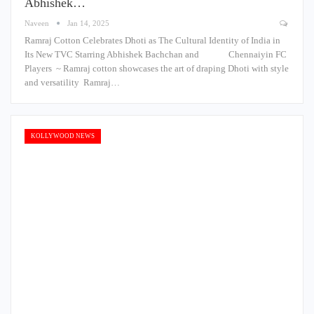
Abhishek…
Naveen
Jan 14, 2025
Ramraj Cotton Celebrates Dhoti as The Cultural Identity of India in
Its New TVC Starring Abhishek Bachchan and Chennaiyin FC
Players ~ Ramraj cotton showcases the art of draping Dhoti with style
and versatility Ramraj…
KOLLYWOOD NEWS