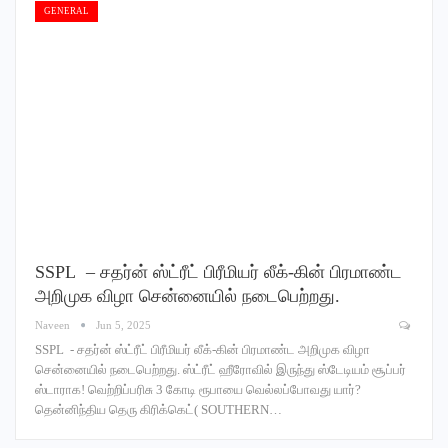
GENERAL
SSPL – சதர்ன் ஸ்ட்ரீட் பிரீமியர் லீக்-கின் பிரமாண்ட
அறிமுக விழா சென்னையில் நடைபெற்றது.
Naveen
Jun 5, 2025
SSPL - சதர்ன் ஸ்ட்ரீட் பிரீமியர் லீக்-கின் பிரமாண்ட அறிமுக விழா
சென்னையில் நடைபெற்றது. ஸ்ட்ரீட் ஹீரோவில் இருந்து ஸ்டேடியம் சூப்பர்
ஸ்டாராக! வெற்றிப்பரிசு 3 கோடி ரூபாயை வெல்லப்போவது யார்?
தென்னிந்திய தெரு கிரிக்கெட்( SOUTHERN…