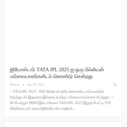
ஜியோஸ்டார் TATA IPL 2025 ஐ ஒரு பில்லியன்
பார்வையாளர்களிடம் கொண்டு சென்றது
Naveen
Jun 19, 2025
~ TATA IPL 2025 - 840 பில்லியன் நிமிடங்களாகிய பார்வையிடும்
நேரத்துடன் இதுவரை இல்லாத உயர்ந்த பார்வையாளர்களை பெற்றது ~ ~
RCB மற்றும் PBKS இடையிலான TATA IPL 2025 இறுதி போட்டி T20
கிரிக்கெட்டின் வரலாற்றிலேயே மிக அதிகம்…