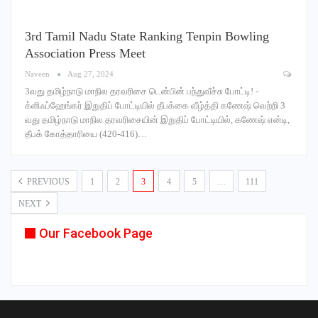
3rd Tamil Nadu State Ranking Tenpin Bowling
Association Press Meet
Naveen
Aug 27, 2024
3வது தமிழ்நாடு மாநில தரவரிசை டென்பின் பந்துவீச்சு போட்டி! -
க்ளிஃப்ஹேங்கர் இறுதிப் போட்டியில் தீபக்கை வீழ்த்தி கணேஷ் வெற்றி 3
வது தமிழ்நாடு மாநில தரவரிசையின் இறுதிப் போட்டியில், கணேஷ் என்டி,
தீபக் கோத்தாரியை (420-416)…
PREVIOUS
1
2
3
4
5
…
111
NEXT
Our Facebook Page