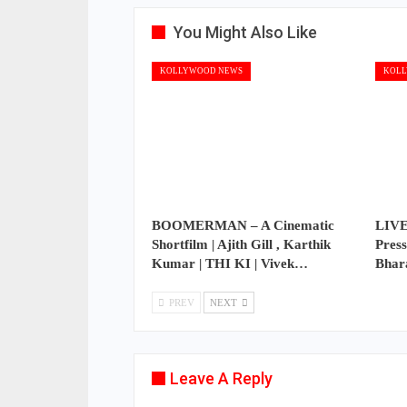
You Might Also Like
KOLLYWOOD NEWS
KOLL
BOOMERMAN – A Cinematic
LIVE
Shortfilm | Ajith Gill , Karthik
Press
Kumar | THI KI | Vivek…
Bhar
PREV
NEXT
Leave A Reply