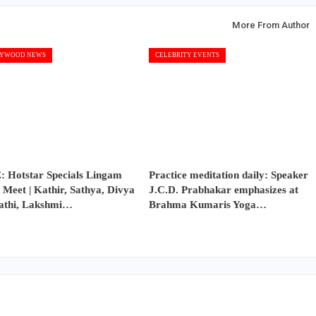
More From Author
YWOOD NEWS
CELEBRITY EVENTS
: Hotstar Specials Lingam
Practice meditation daily: Speaker
 Meet | Kathir, Sathya, Divya
J.C.D. Prabhakar emphasizes at
athi, Lakshmi…
Brahma Kumaris Yoga…