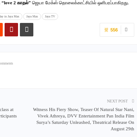
ு
“love 2 காதல்”
ஜெயா மேக்ஸ் தொலைக்காட்சியில் ஒளிபரப்பாகிறது.
day in Jaya Max
Jaya Max
Jaya TV
556
Comments
NEXT POST
lass at
Witness His Fiery Show, Teaser Of Natural Star Nani,
ticipants
Vivek Athreya, DVV Entertainment Pan India Film
Surya’s Saturday Unleashed, Theatrical Release On
August 29th