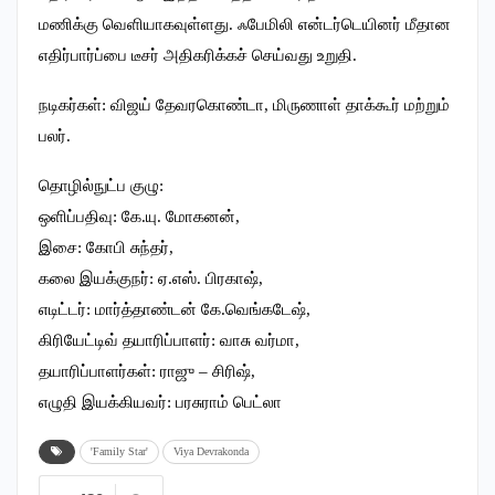
மணிக்கு வெளியாகவுள்ளது. ஃபேமிலி என்டர்டெயினர் மீதான
எதிர்பார்ப்பை டீசர் அதிகரிக்கச் செய்வது உறுதி.
நடிகர்கள்: விஜய் தேவரகொண்டா, மிருணாள் தாக்கூர் மற்றும்
பலர்.
தொழில்நுட்ப குழு:
ஒளிப்பதிவு: கே.யு. மோகனன்,
இசை: கோபி சுந்தர்,
கலை இயக்குநர்: ஏ.எஸ். பிரகாஷ்,
எடிட்டர்: மார்த்தாண்டன் கே.வெங்கடேஷ்,
கிரியேட்டிவ் தயாரிப்பாளர்: வாசு வர்மா,
தயாரிப்பாளர்கள்: ராஜு – சிரிஷ்,
எழுதி இயக்கியவர்: பரசுராம் பெட்லா
'Family Star'
Viya Devrakonda