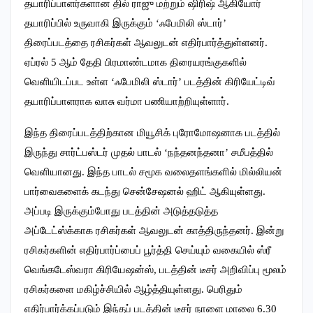
தயாரிப்பாளர்களான தில் ராஜு மற்றும் ஷிரிஷ் ஆகியோர்
தயாரிப்பில் உருவாகி இருக்கும் ‘ஃபேமிலி ஸ்டார்’
திரைப்படத்தை ரசிகர்கள் ஆவலுடன் எதிர்பார்த்துள்ளனர்.
ஏப்ரல் 5 ஆம் தேதி பிரமாண்டமாக திரையரங்குகளில்
வெளியிடப்பட உள்ள ‘ஃபேமிலி ஸ்டார்’ படத்தின் கிரியேட்டிவ்
தயாரிப்பாளராக வாசு வர்மா பணியாற்றியுள்ளார்.
இந்த திரைப்படத்திற்கான மியூசிக் புரோமோஷனாக படத்தில்
இருந்து சார்ட்பஸ்டர் முதல் பாடல் ‘நந்தனந்தனா’ சமீபத்தில்
வெளியானது. இந்த பாடல் சமூக வலைதளங்களில் மில்லியன்
பார்வைகளைக் கடந்து சென்சேஷனல் ஹிட் ஆகியுள்ளது.
அப்படி இருக்கும்போது படத்தின் அடுத்தடுத்த
அப்டேட்ஸ்க்காக ரசிகர்கள் ஆவலுடன் காத்திருந்தனர். இன்று
ரசிகர்களின் எதிர்பார்ப்பைப் பூர்த்தி செய்யும் வகையில் ஸ்ரீ
வெங்கடேஸ்வரா கிரியேஷன்ஸ், படத்தின் டீசர் அறிவிப்பு மூலம்
ரசிகர்களை மகிழ்ச்சியில் ஆழ்த்தியுள்ளது. பெரிதும்
எதிர்பார்க்கப்படும் இந்தப் படத்தின் டீசர் நாளை மாலை 6.30