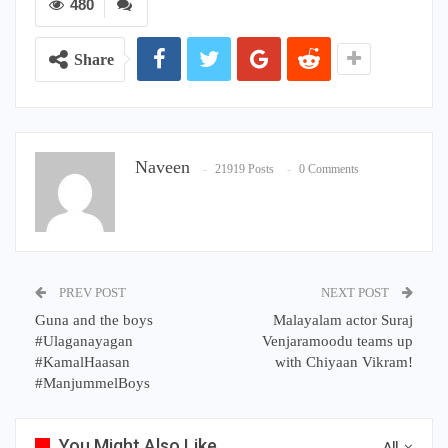
480
Share
Naveen
21919 Posts
0 Comments
PREV POST
NEXT POST
Guna and the boys
Malayalam actor Suraj
#Ulaganayagan
Venjaramoodu teams up
#KamalHaasan
with Chiyaan Vikram!
#ManjummelBoys
You Might Also Like
All