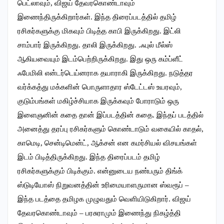
பெட்லாவும், விஜய் தேவரகொண்டாவும்
இணைந்திருக்கிறார்கள். இந்த திரைப்படத்தில் தமிழ்
ரசிகர்களுக்கு மிகவும் பிடித்த காபி இருக்கிறது. இட்லி
சாம்பார் இருக்கிறது. தாலி இருக்கிறது. .ஃபுல் மீல்ஸ்
ஆகியவையும் இடம்பெற்றிருக்கிறது. இது ஒரு கம்ப்ளீட்
ஃபேமிலி என்டர்டெய்னராக தயாராகி இருக்கிறது. நடுத்தர
வர்க்கத்து மக்களின் பொருளாதார ஸ்டேட்டஸ் உயரவும்,
குடும்பங்கள் மகிழ்ச்சியாக இருக்கவும் போராடும் ஒரு
இளைஞனின் கதை தான் இப்படத்தின் கதை. இந்தப் படத்தில்
அனைத்து தரப்பு ரசிகர்களும் கொண்டாடும் வகையில் காதல்,
காமெடி, சென்டிமென்ட், ஆக்சன் என கமர்சியல் விசயங்கள்
இடம் பிடித்திருக்கிறது. இந்த திரைப்படம் தமிழ்
ரசிகர்களுக்கும் பிடிக்கும். என்னுடைய நண்பரும் திங்க்
ஸ்டுடியோஸ் நிறுவனத்தின் உரிமையாளருமான ஸ்வரூப் –
இந்த படத்தை தமிழக முழுவதும் வெளியிடுகிறார்.‌ விஜய்
தேவரகொண்டாவும் – பரசுராமும் இணைந்து நிகழ்த்தி