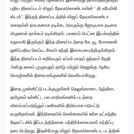
ராஜு மற்றும் சிரிஷ் ஆகியோர் இணைந்து தயாரித்திருக்கும்
புதிய திரைப்படம் விஜய் தேவரகொண்டாவின் ‘ தி ஃபேமிலி
ஸ்டார்’. இந்தத் திரைப்படத்தில் விஜய் தேவரகொண்டா
கதையின் நாயகனாக நடிக்க, அவருக்கு ஜோடியாக நடிகை
மிருனாள் தாக்கூர் நடிக்கிறார். பரசுராம் பெட்லா இயக்கத்தில்
உருவாகி இருக்கும் இந்த திரைப்படத்தை கே. யூ. மோகனன்
ஒளிப்பதிவு செய்ய, கோபி சுந்தர் இசையமைத்திருக்கிறார்.
இந்த திரைப்படம் எதிர்வரும் ஏப்ரல் மாதம் ஐந்தாம் தேதி
அன்று உலகம் முழுவதும் தமிழ் மற்றும் தெலுங்கு ஆகிய
மொழிகளில் திரையரங்குகளில் வெளியாகிறது.
இதை முன்னிட்டு படக்குழுவினர் தெலுங்கானா, ஆந்திரா,
தமிழகம் உள்ளிட்ட பல மாநிலங்களில் படத்தை
விளம்பரப்படுத்தும் பணிகளில் தீவிரமாக ஈடுபட்டு
வருகிறார்கள். இந்நிலையில் சென்னையில் உள்ள நட்சத்திர
ஹோட்டலில் இப்படத்திற்கான பத்திரிக்கையாளர் சந்திப்பு
நடைபெற்றது. இதன்போது விஜய் தேவரகொண்டா, படத்தின்