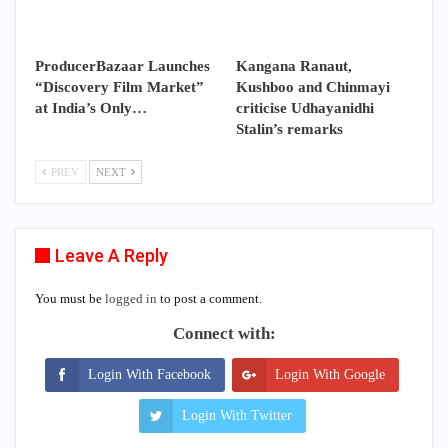
ProducerBazaar Launches
Kangana Ranaut,
“Discovery Film Market”
Kushboo and Chinmayi
at India’s Only…
criticise Udhayanidhi
Stalin’s remarks
PREV
NEXT
Leave A Reply
You must be
logged in
to post a comment.
Connect with:
Login With Facebook
Login With Google
Login With Twitter