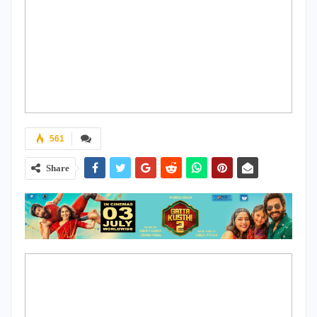
561
Share